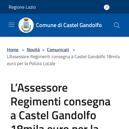
Salta al contenuto principale
Regione Lazio
Comune di Castel Gandolfo
Home
>
Novità
>
Comunicati
>
L’Assessore Regimenti consegna a Castel Gandolfo 18mila
euro per la Polizia Locale
L’Assessore
Regimenti consegna
a Castel Gandolfo
18mila euro per la