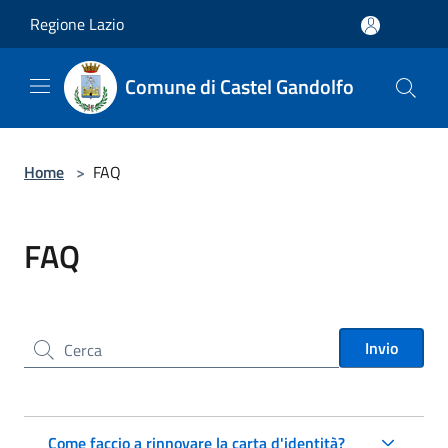
Salta al contenuto principale
Regione Lazio
Comune di Castel Gandolfo
Home
>
FAQ
FAQ
Cerca nel sito
Invio
Come faccio a rinnovare la carta d'identità?