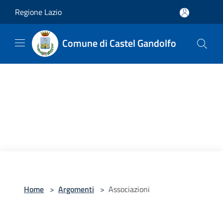
Salta al contenuto principale
Regione Lazio
Comune di Castel Gandolfo
Home
>
Argomenti
>
Associazioni