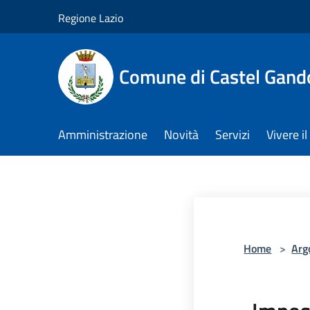
Salta al contenuto principale
Regione Lazio
Comune di Castel Gand
Amministrazione
Novità
Servizi
Vivere 
Home
>
Arg