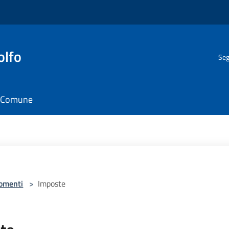
olfo
Seg
il Comune
omenti
>
Imposte