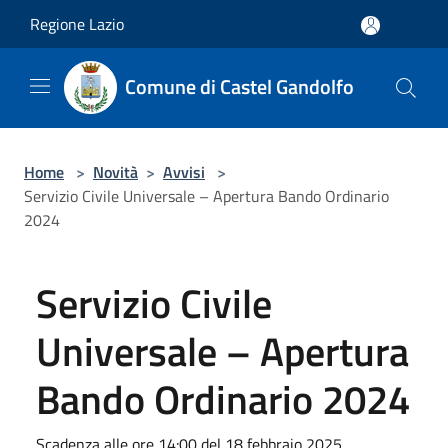
Salta al contenuto principale
Regione Lazio
Comune di Castel Gandolfo
Home
>
Novità
>
Avvisi
>
Servizio Civile Universale – Apertura Bando Ordinario
2024
Servizio Civile
Universale – Apertura
Bando Ordinario 2024
Scadenza alle ore 14:00 del 18 febbraio 2025