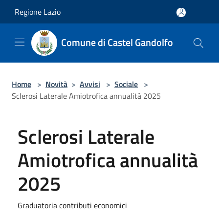
Salta al contenuto principale
Regione Lazio
Comune di Castel Gandolfo
Home
>
Novità
>
Avvisi
>
Sociale
>
Sclerosi Laterale Amiotrofica annualità 2025
Sclerosi Laterale
Amiotrofica annualità
2025
Graduatoria contributi economici