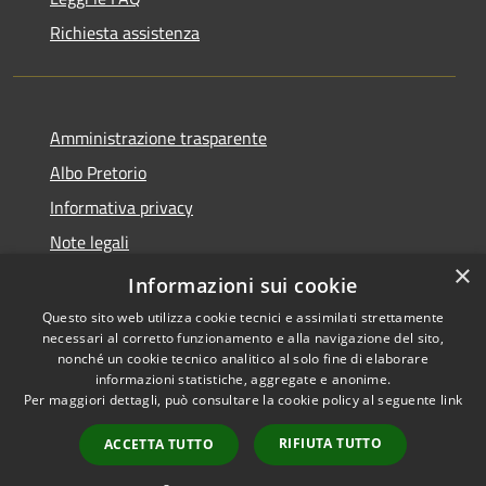
Richiesta assistenza
Amministrazione trasparente
Albo Pretorio
Informativa privacy
Note legali
×
Dichiarazione di accessibilità
Informazioni sui cookie
Questo sito web utilizza cookie tecnici e assimilati strettamente
necessari al corretto funzionamento e alla navigazione del sito,
nonché un cookie tecnico analitico al solo fine di elaborare
informazioni statistiche, aggregate e anonime.
RSS
Copyright © 2026 • Comune di
Per maggiori dettagli, può consultare la cookie policy al seguente
link
Accessibilità
Castel Gandolfo • Powered by
Privacy
Municipium
Accesso
•
RIFIUTA TUTTO
ACCETTA TUTTO
Cookie
redazione